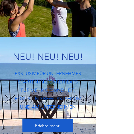
NEU! NEU! NEU!
EXKLUSIV FÜR UNTERNEHMER
STARTEN IN 2026 RETREATS
FÜR MEHR GESUNDHEIT,
FOKUS UND BEWUSSTSEIN IM
UND AM UNTERNEHMEN
Erfahre mehr