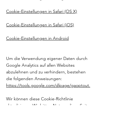
Cookie-Einstellungen in Safari (OS X)
Cookie-Einstellungen in Safari (iOS)
Cookie-Einstellungen in Android
Um die Verwendung eigener Daten durch
Google Analytics auf allen Websites
abzulehnen und zu verhindern, bestehen
die folgenden Anweisungen:
https://tools.google.com/dlpage/gaoptout.
Wir können diese Cookie-Richtlinie
aktualisieren. Wir bitten Nutzer, diese Seite
regelmäßig aufzurufen, um sich über den
aktuellen Stand in Bezug auf die
Verwendung von Cookies auf dem
Laufenden zu halten.