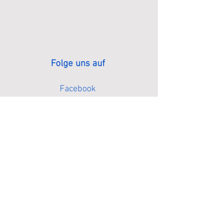
Folge uns auf
Facebook
Instagram
TikTok
ZOI- Zentrum für ein neues